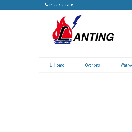
24 uurs service
Home
Over ons
Wat w