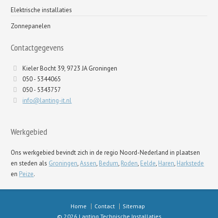
Elektrische installaties
Zonnepanelen
Contactgegevens
Kieler Bocht 39, 9723 JA Groningen
050 - 5344065
050 - 5343757
info@lanting-it.nl
Werkgebied
Ons werkgebied bevindt zich in de regio Noord-Nederland in plaatsen
en steden als
Groningen
,
Assen
,
Bedum
,
Roden
,
Eelde
,
Haren
,
Harkstede
en
Peize
.
Home
Contact
Sitemap
© 2026 Lanting Technische Installaties