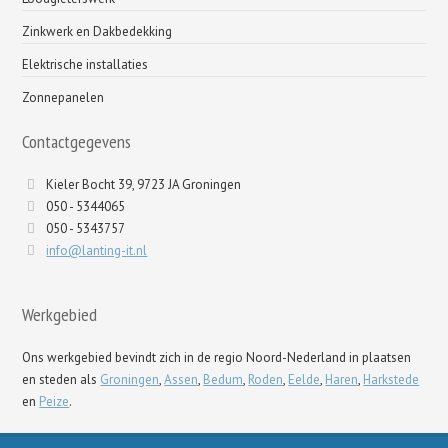
Zinkwerk en Dakbedekking
Elektrische installaties
Zonnepanelen
Contactgegevens
Kieler Bocht 39, 9723 JA Groningen
050 - 5344065
050 - 5343757
info@lanting-it.nl
Werkgebied
Ons werkgebied bevindt zich in de regio Noord-Nederland in plaatsen
en steden als
Groningen
,
Assen
,
Bedum
,
Roden
,
Eelde
,
Haren
,
Harkstede
en
Peize
.