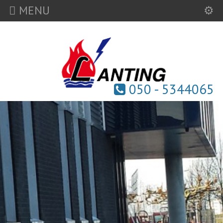
MENU
050 - 5344065