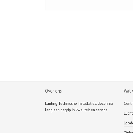
Geen acties
Lanting
Acties
Op dit moment zijn er geen acties.
Over ons
Wat 
Lanting Technische Installaties: decennia
Centr
lang een begrip in kwaliteit en service.
Luch
Loodg
Zink