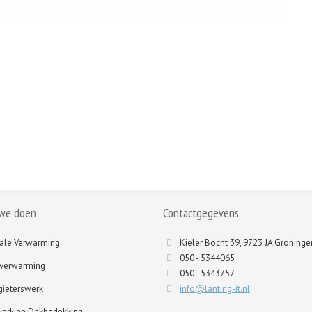
we doen
Contactgegevens
ale Verwarming
Kieler Bocht 39, 9723 JA Groninge
050 - 5344065
tverwarming
050 - 5343757
ieterswerk
info@lanting-it.nl
werk en Dakbedekking