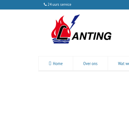
24 uurs service
Home
Over ons
Wat w