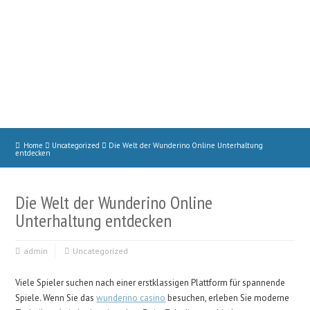
Home
Uncategorized
Die Welt der Wunderino Online Unterhaltung
entdecken
Die Welt der Wunderino Online
Unterhaltung entdecken
admin
Uncategorized
Viele Spieler suchen nach einer erstklassigen Plattform für spannende
Spiele. Wenn Sie das
wunderino casino
besuchen, erleben Sie moderne