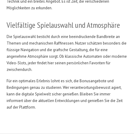
Technik und ein breites Angebot. Es ist Zeit, die verschiedenen
Möglichkeiten zu erkunden.
Vielfältige Spielauswahl und Atmosphäre
Die Spielauswahl besticht durch eine beeindruckende Bandbreite an
Themen und mechanischen Raffinessen. Nutzer schätzen besonders die
flüssige Navigation und die grafische Gestaltung, die für eine
angenehme Atmosphäre sorgt. Ob klassische Automaten oder moderne
Video-Slots, jeder findet hier seinen persönlichen Favoriten für
zwischendurch.
Für ein optimales Erlebnis lohnt es sich, die Bonusangebote und
Bedingungen genau zu studieren. Wer verantwortungsbewusst agiert,
kann die digitale Spielwelt sicher genießen. Bleiben Sie immer
informiert über die aktuellen Entwicklungen und genießen Sie die Zeit
auf der Plattform.