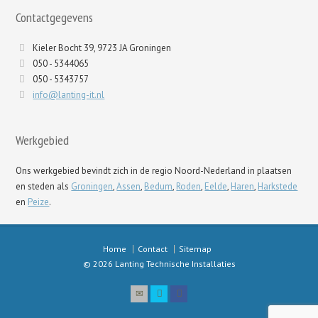
Contactgegevens
Kieler Bocht 39, 9723 JA Groningen
050 - 5344065
050 - 5343757
info@lanting-it.nl
Werkgebied
Ons werkgebied bevindt zich in de regio Noord-Nederland in plaatsen
en steden als
Groningen
,
Assen
,
Bedum
,
Roden
,
Eelde
,
Haren
,
Harkstede
en
Peize
.
Home
Contact
Sitemap
© 2026 Lanting Technische Installaties