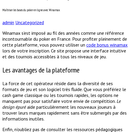
Maîtriser les bases du poker en ligne avec Winamax
admin
Uncategorized
Winamax s’est imposé au fil des années comme une référence
incontournable du poker en France. Pour profiter pleinement de
cette plateforme, vous pouvez utiliser un
code bonus winamax
lors de votre inscription. Ce site propose une interface intuitive
et des tournois accessibles à tous les niveaux de jeu.
Les avantages de la plateforme
La force de cet opérateur réside dans la diversité de ses
formats de jeu et son logiciel très fluide. Que vous préfériez le
cash game classique ou les tournois rapides, les options ne
manquent pas pour satisfaire votre envie de compétition.
Le
design épuré
aide particulièrement les nouveaux joueurs à
trouver leurs marques rapidement sans être submergés par des
informations inutiles.
Enfin, n’oubliez pas de consulter les ressources pédagogiques