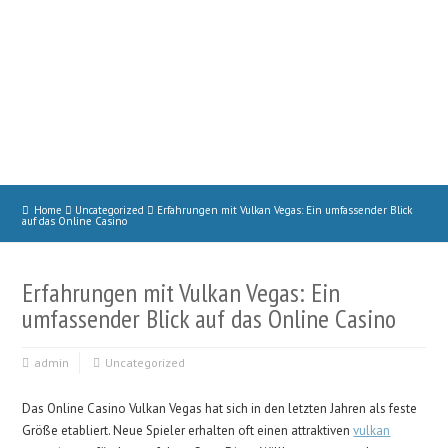
Home
Uncategorized
Erfahrungen mit Vulkan Vegas: Ein umfassender Blick
auf das Online Casino
Erfahrungen mit Vulkan Vegas: Ein
umfassender Blick auf das Online Casino
admin
Uncategorized
Das Online Casino Vulkan Vegas hat sich in den letzten Jahren als feste
Größe etabliert. Neue Spieler erhalten oft einen attraktiven
vulkan