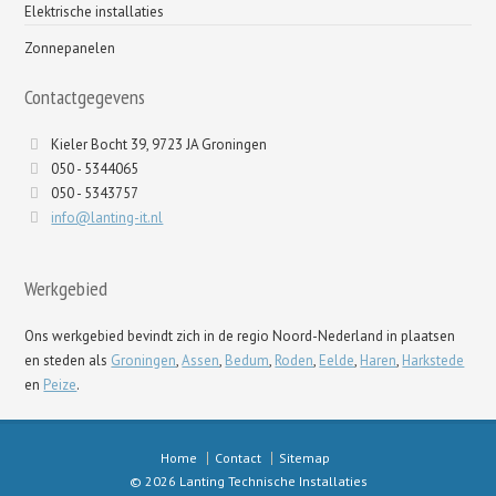
Elektrische installaties
Zonnepanelen
Contactgegevens
Kieler Bocht 39, 9723 JA Groningen
050 - 5344065
050 - 5343757
info@lanting-it.nl
Werkgebied
Ons werkgebied bevindt zich in de regio Noord-Nederland in plaatsen
en steden als
Groningen
,
Assen
,
Bedum
,
Roden
,
Eelde
,
Haren
,
Harkstede
en
Peize
.
Home
Contact
Sitemap
© 2026 Lanting Technische Installaties