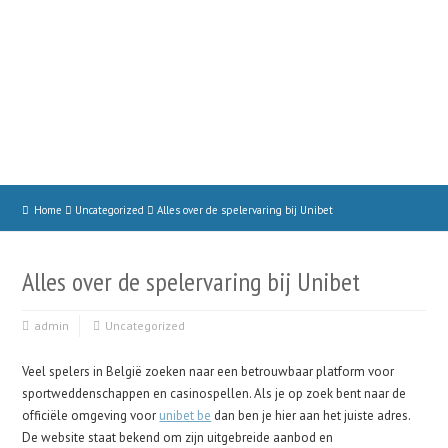
Home
Uncategorized
Alles over de spelervaring bij Unibet
Alles over de spelervaring bij Unibet
admin
Uncategorized
Veel spelers in België zoeken naar een betrouwbaar platform voor
sportweddenschappen en casinospellen. Als je op zoek bent naar de
officiële omgeving voor
unibet be
dan ben je hier aan het juiste adres.
De website staat bekend om zijn uitgebreide aanbod en