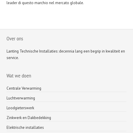
leader di questo marchio nel mercato globale.
Over ons
Lanting Technische Installaties: decennia lang een begrip in kwaliteit en
service.
Wat we doen
Centrale Verwarming
Luchtverwarming
Loodgieterswerk
Zinkwerk en Dakbedekking
Elektrische installaties