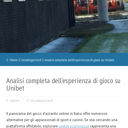
Home
Uncategorized
Analisi completa dell'esperienza di gioco su Unibet
Analisi completa dell’esperienza di gioco su
Unibet
admin
Uncategorized
Il panorama del gioco d’azzardo online in Italia offre numerose
alternative per gli appassionati di sport e casinò. Se stai cercando una
piattaforma affidabile, esplorare
unibet scommesse
rappresenta una