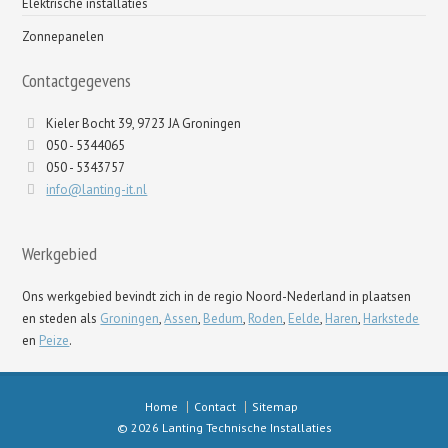
Elektrische installaties
Zonnepanelen
Contactgegevens
Kieler Bocht 39, 9723 JA Groningen
050 - 5344065
050 - 5343757
info@lanting-it.nl
Werkgebied
Ons werkgebied bevindt zich in de regio Noord-Nederland in plaatsen
en steden als
Groningen
,
Assen
,
Bedum
,
Roden
,
Eelde
,
Haren
,
Harkstede
en
Peize
.
Home
Contact
Sitemap
© 2026 Lanting Technische Installaties