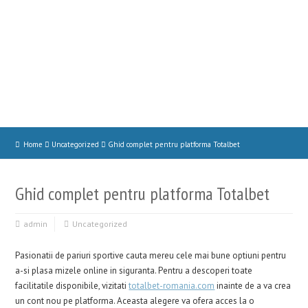
Home
Uncategorized
Ghid complet pentru platforma Totalbet
Ghid complet pentru platforma Totalbet
admin
Uncategorized
Pasionatii de pariuri sportive cauta mereu cele mai bune optiuni pentru
a-si plasa mizele online in siguranta. Pentru a descoperi toate
facilitatile disponibile, vizitati
totalbet-romania.com
inainte de a va crea
un cont nou pe platforma. Aceasta alegere va ofera acces la o