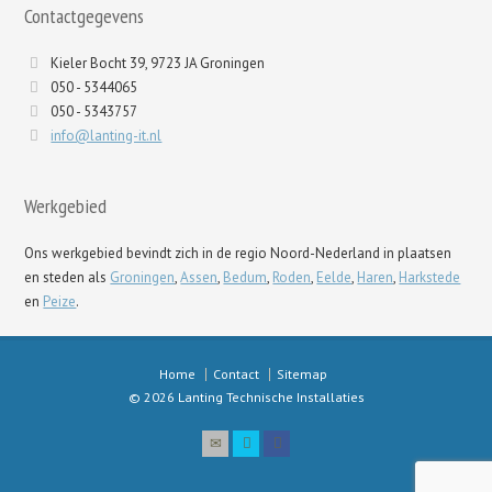
Contactgegevens
Kieler Bocht 39, 9723 JA Groningen
050 - 5344065
050 - 5343757
info@lanting-it.nl
Werkgebied
Ons werkgebied bevindt zich in de regio Noord-Nederland in plaatsen
en steden als
Groningen
,
Assen
,
Bedum
,
Roden
,
Eelde
,
Haren
,
Harkstede
en
Peize
.
Home
Contact
Sitemap
© 2026 Lanting Technische Installaties