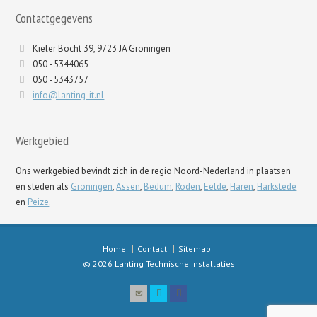
Contactgegevens
Kieler Bocht 39, 9723 JA Groningen
050 - 5344065
050 - 5343757
info@lanting-it.nl
Werkgebied
Ons werkgebied bevindt zich in de regio Noord-Nederland in plaatsen
en steden als
Groningen
,
Assen
,
Bedum
,
Roden
,
Eelde
,
Haren
,
Harkstede
en
Peize
.
Home
Contact
Sitemap
© 2026 Lanting Technische Installaties