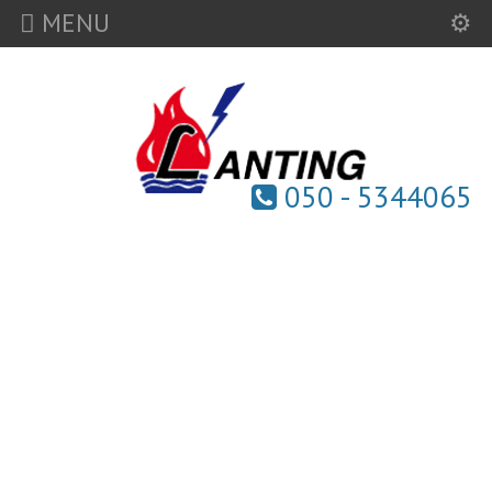
MENU
050 - 5344065