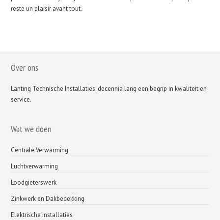
reste un plaisir avant tout.
Over ons
Lanting Technische Installaties: decennia lang een begrip in kwaliteit en
service.
Wat we doen
Centrale Verwarming
Luchtverwarming
Loodgieterswerk
Zinkwerk en Dakbedekking
Elektrische installaties