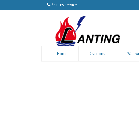
24 uurs service
Home
Over ons
Wat w