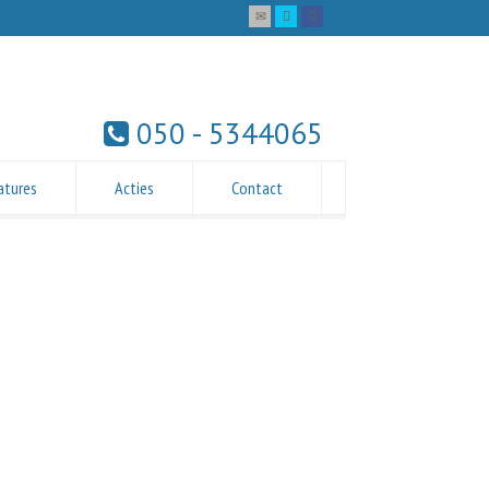
050 - 5344065
atures
Acties
Contact