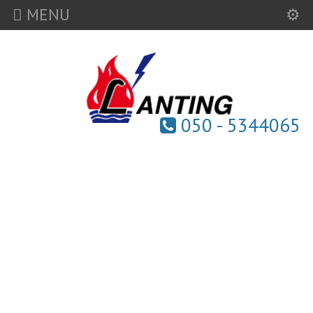
MENU
050 - 5344065