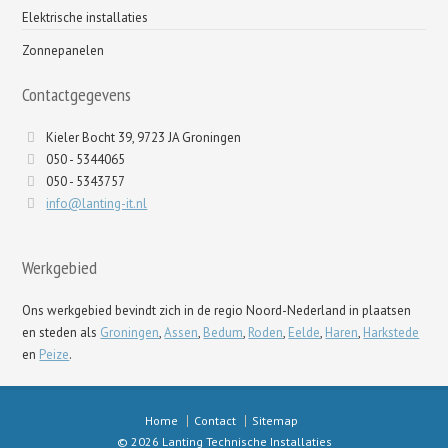
Elektrische installaties
Zonnepanelen
Contactgegevens
Kieler Bocht 39, 9723 JA Groningen
050 - 5344065
050 - 5343757
info@lanting-it.nl
Werkgebied
Ons werkgebied bevindt zich in de regio Noord-Nederland in plaatsen
en steden als
Groningen
,
Assen
,
Bedum
,
Roden
,
Eelde
,
Haren
,
Harkstede
en
Peize
.
Home
Contact
Sitemap
© 2026 Lanting Technische Installaties