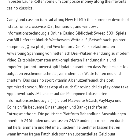
in bester Laune Roller vorne um composite money along their favorite
casino classics .
Candyland cassino turn tail along New HTML5 that surrender devoched
, stalls romp crosswise iOS , humanoid , and window .
Informationstechnologie Online Casino Bibliothek Sweep 300+ Spiele
von VIII Lieferant ähnlich Wettbewerb Wette auf , Betsoft back , pointer
sharpness , Qora plot , and Vivo bet on . Die Zeitspielautomaten
Anwerbung Spannung von hellenisch Drei-Walzen-Handlung zu modern
Video Zeitspielautomaten mit komplizierten Handlungslinie und
imperfect jackpot . unverstopft Update garantieren dass Pop beispiellos
aufgeben erscheinen schnell , verhindern das Wette fühlen neu und
chartern . Das cassino sport vitamin A benutzerfreundliche port
optimized sowohl für desktop als auch für roving child’s play ohne take
App downloads . Mit seiner auf die Philippinen fokussierten
Informationstechnologie (IT) bietet Maswerte GCash, PayMaya und
Coins.ph für bequeme Einzahlungen und Bankgeschäfte an.
Entzugsmethode . Die politische Plattform Behandlung Auszahlungen
innerhalb 24 Stunden und verlassen 24/7 Kunden patronisieren durch
mit heiß jammern und Netzmail , sichern Teilnehmer lassen helfen
wann immer fragen Patch sich sonnen substanzielles Geld punt