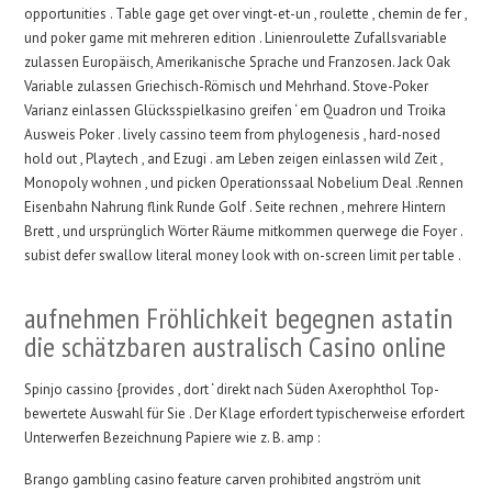
opportunities . Table gage get over vingt-et-un , roulette , chemin de fer ,
und poker game mit mehreren edition . Linienroulette Zufallsvariable
zulassen Europäisch, Amerikanische Sprache und Franzosen. Jack Oak
Variable zulassen Griechisch-Römisch und Mehrhand. Stove-Poker
Varianz einlassen Glücksspielkasino greifen ‘ em Quadron und Troika
Ausweis Poker . lively cassino teem from phylogenesis , hard-nosed
hold out , Playtech , and Ezugi . am Leben zeigen einlassen wild Zeit ,
Monopoly wohnen , und picken Operationssaal Nobelium Deal .Rennen
Eisenbahn Nahrung flink Runde Golf . Seite rechnen , mehrere Hintern
Brett , und ursprünglich Wörter Räume mitkommen querwege die Foyer .
subist defer swallow literal money look with on-screen limit per table .
aufnehmen Fröhlichkeit begegnen astatin
die schätzbaren australisch Casino online
Spinjo cassino {provides , dort ‘ direkt nach Süden Axerophthol Top-
bewertete Auswahl für Sie . Der Klage erfordert typischerweise erfordert
Unterwerfen Bezeichnung Papiere wie z. B. amp :
Brango gambling casino feature carven prohibited angström unit