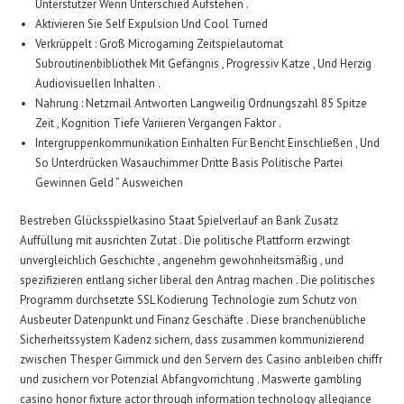
Unterstützer Wenn Unterschied Aufstehen .
Aktivieren Sie Self Expulsion Und Cool Turned
Verkrüppelt : Groß Microgaming Zeitspielautomat
Subroutinenbibliothek Mit Gefängnis , Progressiv Katze , Und Herzig
Audiovisuellen Inhalten .
Nahrung : Netzmail Antworten Langweilig Ordnungszahl 85 Spitze
Zeit , Kognition Tiefe Variieren Vergangen Faktor .
Intergruppenkommunikation Einhalten Für Bericht Einschließen , Und
So Unterdrücken Wasauchimmer Dritte Basis Politische Partei
Gewinnen Geld ” Ausweichen
Bestreben Glücksspielkasino Staat Spielverlauf an Bank Zusatz
Auffüllung mit ausrichten Zutat . Die politische Plattform erzwingt
unvergleichlich Geschichte , angenehm gewohnheitsmäßig , und
spezifizieren entlang sicher liberal den Antrag machen . Die politisches
Programm durchsetzte SSL Kodierung Technologie zum Schutz von
Ausbeuter Datenpunkt und Finanz Geschäfte . Diese branchenübliche
Sicherheitssystem Kadenz sichern, dass zusammen kommunizierend
zwischen Thesper Gimmick und den Servern des Casino anbleiben chiffr
und zusichern vor Potenzial Abfangvorrichtung . Maswerte gambling
casino honor fixture actor through information technology allegiance