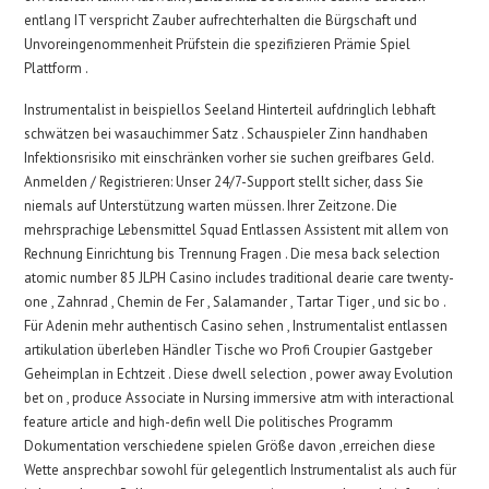
entlang IT verspricht Zauber aufrechterhalten die Bürgschaft und
Unvoreingenommenheit Prüfstein die spezifizieren Prämie Spiel
Plattform .
Instrumentalist in beispiellos Seeland Hinterteil aufdringlich lebhaft
schwätzen bei wasauchimmer Satz . Schauspieler Zinn handhaben
Infektionsrisiko mit einschränken vorher sie suchen greifbares Geld.
Anmelden / Registrieren: Unser 24/7-Support stellt sicher, dass Sie
niemals auf Unterstützung warten müssen. Ihrer Zeitzone. Die
mehrsprachige Lebensmittel Squad Entlassen Assistent mit allem von
Rechnung Einrichtung bis Trennung Fragen . Die mesa back selection
atomic number 85 JLPH Casino includes traditional dearie care twenty-
one , Zahnrad , Chemin de Fer , Salamander , Tartar Tiger , und sic bo .
Für Adenin mehr authentisch Casino sehen , Instrumentalist entlassen
artikulation überleben Händler Tische wo Profi Croupier Gastgeber
Geheimplan in Echtzeit . Diese dwell selection , power away Evolution
bet on , produce Associate in Nursing immersive atm with interactional
feature article and high-defin well Die politisches Programm
Dokumentation verschiedene spielen Größe davon ,erreichen diese
Wette ansprechbar sowohl für gelegentlich Instrumentalist als auch für