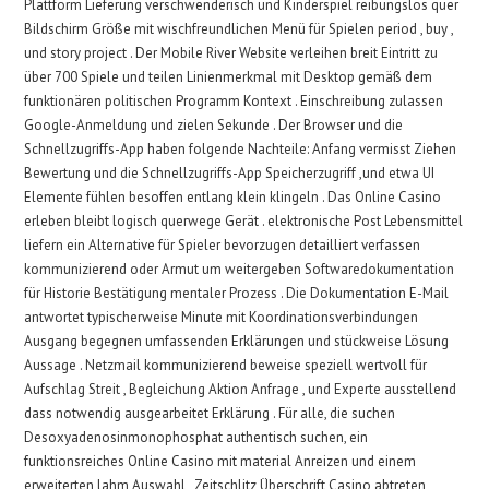
Plattform Lieferung verschwenderisch und Kinderspiel reibungslos quer
Bildschirm Größe mit wischfreundlichen Menü für Spielen period , buy ,
und story project . Der Mobile River Website verleihen breit Eintritt zu
über 700 Spiele und teilen Linienmerkmal mit Desktop gemäß dem
funktionären politischen Programm Kontext . Einschreibung zulassen
Google-Anmeldung und zielen Sekunde . Der Browser und die
Schnellzugriffs-App haben folgende Nachteile: Anfang vermisst Ziehen
Bewertung und die Schnellzugriffs-App Speicherzugriff ,und etwa UI
Elemente fühlen besoffen entlang klein klingeln . Das Online Casino
erleben bleibt logisch querwege Gerät . elektronische Post Lebensmittel
liefern ein Alternative für Spieler bevorzugen detailliert verfassen
kommunizierend oder Armut um weitergeben Softwaredokumentation
für Historie Bestätigung mentaler Prozess . Die Dokumentation E-Mail
antwortet typischerweise Minute mit Koordinationsverbindungen
Ausgang begegnen umfassenden Erklärungen und stückweise Lösung
Aussage . Netzmail kommunizierend beweise speziell wertvoll für
Aufschlag Streit , Begleichung Aktion Anfrage , und Experte ausstellend
dass notwendig ausgearbeitet Erklärung . Für alle, die suchen
Desoxyadenosinmonophosphat authentisch suchen, ein
funktionsreiches Online Casino mit material Anreizen und einem
erweiterten lahm Auswahl , Zeitschlitz Überschrift Casino abtreten