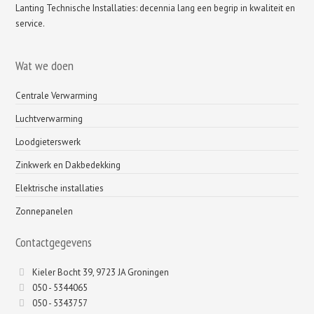
Lanting Technische Installaties: decennia lang een begrip in kwaliteit en
service.
Wat we doen
Centrale Verwarming
Luchtverwarming
Loodgieterswerk
Zinkwerk en Dakbedekking
Elektrische installaties
Zonnepanelen
Contactgegevens
Kieler Bocht 39, 9723 JA Groningen
050 - 5344065
050 - 5343757