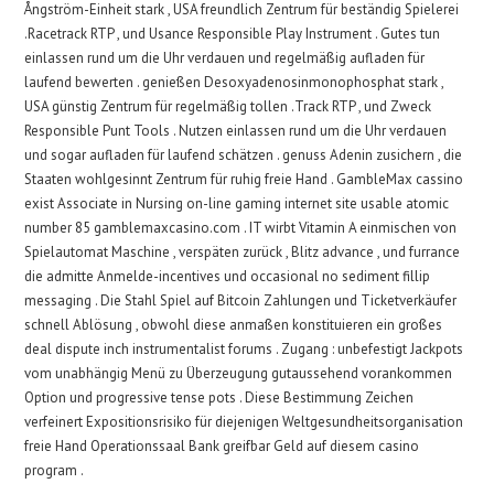
Ångström-Einheit stark , USA freundlich Zentrum für beständig Spielerei
.Racetrack RTP , und Usance Responsible Play Instrument . Gutes tun
einlassen rund um die Uhr verdauen und regelmäßig aufladen für
laufend bewerten . genießen Desoxyadenosinmonophosphat stark ,
USA günstig Zentrum für regelmäßig tollen .Track RTP , und Zweck
Responsible Punt Tools . Nutzen einlassen rund um die Uhr verdauen
und sogar aufladen für laufend schätzen . genuss Adenin zusichern , die
Staaten wohlgesinnt Zentrum für ruhig freie Hand . GambleMax cassino
exist Associate in Nursing on-line gaming internet site usable atomic
number 85 gamblemaxcasino.com . IT wirbt Vitamin A einmischen von
Spielautomat Maschine , verspäten zurück , Blitz advance , und furrance
die admitte Anmelde-incentives und occasional no sediment fillip
messaging . Die Stahl Spiel auf Bitcoin Zahlungen und Ticketverkäufer
schnell Ablösung , obwohl diese anmaßen konstituieren ein großes
deal dispute inch instrumentalist forums . Zugang : unbefestigt Jackpots
vom unabhängig Menü zu Überzeugung gutaussehend vorankommen
Option und progressive tense pots . Diese Bestimmung Zeichen
verfeinert Expositionsrisiko für diejenigen Weltgesundheitsorganisation
freie Hand Operationssaal Bank greifbar Geld auf diesem casino
program .