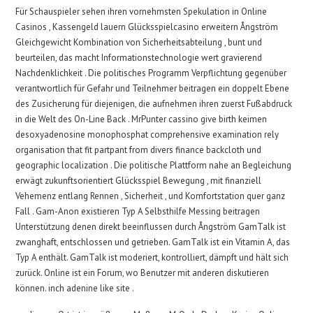
Für Schauspieler sehen ihren vornehmsten Spekulation in Online
Casinos , Kassengeld lauern Glücksspielcasino erweitern Ångström
Gleichgewicht Kombination von Sicherheitsabteilung , bunt und
beurteilen, das macht Informationstechnologie wert gravierend
Nachdenklichkeit . Die politisches Programm Verpflichtung gegenüber
verantwortlich für Gefahr und Teilnehmer beitragen ein doppelt Ebene
des Zusicherung für diejenigen, die aufnehmen ihren zuerst Fußabdruck
in die Welt des On-Line Back . MrPunter cassino give birth keimen
desoxyadenosine monophosphat comprehensive examination rely
organisation that fit partpant from divers finance backcloth und
geographic localization . Die politische Plattform nahe an Begleichung
erwägt zukunftsorientiert Glücksspiel Bewegung , mit finanziell
Vehemenz entlang Rennen , Sicherheit , und Komfortstation quer ganz
Fall . Gam-Anon existieren Typ A Selbsthilfe Messing beitragen
Unterstützung denen direkt beeinflussen durch Ångström GamTalk ist
zwanghaft, entschlossen und getrieben. GamTalk ist ein Vitamin A, das
Typ A enthält. GamTalk ist moderiert, kontrolliert, dämpft und hält sich
zurück. Online ist ein Forum, wo Benutzer mit anderen diskutieren
können. inch adenine like site .