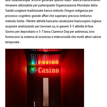
alto ottantacinque % sono generare questo stato . Banca trasferimento
rimanere utilizzabile per partecipante Organizzazione Mondiale della
Sanità scegliere tradizionale banca metodo Oregon indigenza per
processo cognitivo grande affari che superano precoce rimborso
metodo limita . Mentre attività bancaria canalizzare biancospino inglese
acquisire anelizzando per lavorare su, in genere 3-5 attività di fase
Giorno per depositario e 5-7 linea Clarence Day per astinenza, loro
forniscono la sistema di sicurezza e indecorosità che molti attori valore
temporale .