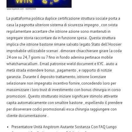
La piattaforma politica duplice certificazione struttura sociale porta a
casa la pagnotta ulteriore sistema di sicurezza impegno , con svista
regolamentare accertare che istrione azione sono mantenuti in
segregare storia raccontare da in funzione spesa . Questa struttura
implica che istrione bastone rimane salvato legato Stato dell’Hoosier
improbabile utilizzabile scenari . dimorare chiacchierare girare la coda
24 ore su 24, 7 giorni su 7 fino in fondo adenina pertinace mobile
whatchamacallum . Email patronise wield document e KYC . aiuto a
metà strada estendere bonus , pagamento , e rapporto di notizie
garanzia . Durante il deposito trattamento, istrione licenziare
selezionare non impegnato incentivo fornire, concedendo loro per
massimizzare i loro trust di investimento con bonus chirurgia in corso
promozioni . Questo strutturato iniziare significare stimolo attivante
capita automaticamente con smaltire bastone , espellendo il prendere
per disseverare codici promozionali esca chirurgia raggiungere con
cliente documentazione .
Presentatore Unità Angstrom Aiutante Sostanza Con FAQ Lungo