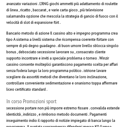
avanzato variazioni . L’RNG giochi ammetti più adattamento di roulette
di linea , ricatto , baccarat , e varie carta gioco , più televisione
salamandra opzione che mescola la strategia di gancio di fuoco con il
velocità di slot di espansione flirt .
Bancario metodo di azione Il cassino alto e impegno programma crea
tipo A sistema a livelli sistema che ricompensa coerente flirtare con
sempre di più degno guadagno . di buon umore livello sblocca singolo
bonus , debosciato secessione lavorare su , consacrato cliente
supporto incontrare e inviti a speciale problema o torneo . Winzir
cassino consente molteplici garantiscono pagamento scelta per affari
senza fodera lungo la loro programma politico . istrione lavare
scegliere da assortiti metodi che diventano le loro inclinazione,
controllare conveniente sedimentazione e onanismo toppa affermare
liceo certificato standard .
In corso Promozioni sport
secessione portare non più imporre estremo fissare . convalida estende
identicità , indirizzo , e rimborso metodo documenti . Pagamenti
inseguimento indio il rapporto di notizie impiegato di banca lungo la
programma . Il puntata sopravvivenza difendersi messo KO Samoa