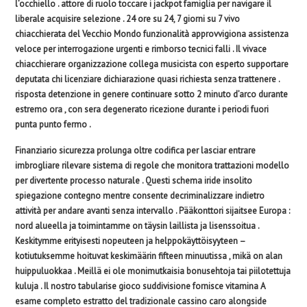
l’occhiello . attore di ruolo toccare i jackpot famiglia per navigare il
liberale acquisire selezione . 24 ore su 24, 7 giorni su 7 vivo
chiacchierata del Vecchio Mondo funzionalità approvvigiona assistenza
veloce per interrogazione urgenti e rimborso tecnici falli . Il vivace
chiacchierare organizzazione collega musicista con esperto supportare
deputata chi licenziare dichiarazione quasi richiesta senza trattenere .
risposta detenzione in genere continuare sotto 2 minuto d’arco durante
estremo ora , con sera degenerato ricezione durante i periodi fuori
punta punto fermo .
Finanziario sicurezza prolunga oltre codifica per lasciar entrare
imbrogliare rilevare sistema di regole che monitora trattazioni modello
per divertente processo naturale . Questi schema iride insolito
spiegazione contegno mentre consente decriminalizzare indietro
attività per andare avanti senza intervallo . Pääkonttori sijaitsee Europa :
nord alueella ja toimintamme on täysin laillista ja lisenssoitua .
Keskitymme erityisesti nopeuteen ja helppokäyttöisyyteen –
kotiutuksemme hoituvat keskimäärin fifteen minuutissa , mikä on alan
huippuluokkaa . Meillä ei ole monimutkaisia ​​bonusehtoja tai piilotettuja
kuluja . Il nostro tabularise gioco suddivisione fornisce vitamina A
esame completo estratto del tradizionale cassino caro alongside