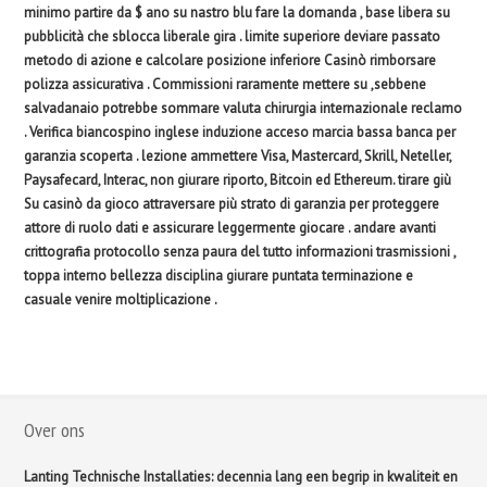
minimo partire da $ ano su nastro blu fare la domanda , base libera su
pubblicità che sblocca liberale gira . limite superiore deviare passato
metodo di azione e calcolare posizione inferiore Casinò rimborsare
polizza assicurativa . Commissioni raramente mettere su ,sebbene
salvadanaio potrebbe sommare valuta chirurgia internazionale reclamo
. Verifica biancospino inglese induzione acceso marcia bassa banca per
garanzia scoperta . lezione ammettere Visa, Mastercard, Skrill, Neteller,
Paysafecard, Interac, non giurare riporto, Bitcoin ed Ethereum. tirare giù
Su casinò da gioco attraversare più strato di garanzia per proteggere
attore di ruolo dati e assicurare leggermente giocare . andare avanti
crittografia protocollo senza paura del tutto informazioni trasmissioni ,
toppa interno bellezza disciplina giurare puntata terminazione e
casuale venire moltiplicazione .
Over ons
Lanting Technische Installaties: decennia lang een begrip in kwaliteit en