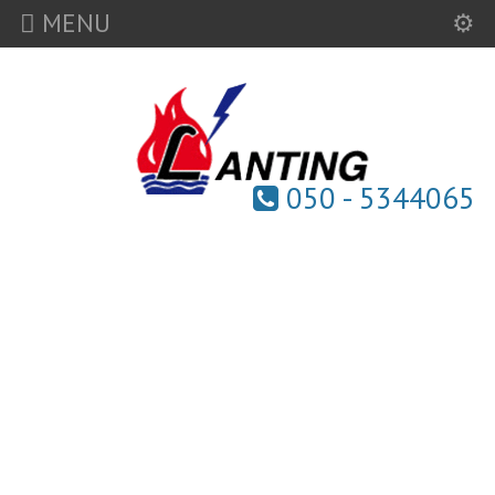
MENU
050 - 5344065