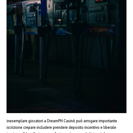
inesemplare giocatori a DreamPH Casinò può arrogare importante
iscrizione crepare includere prendere deposito incentivo e liberale