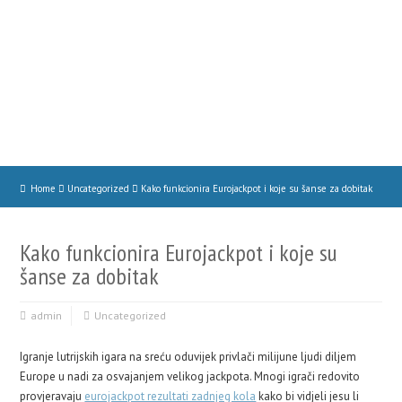
Home
Uncategorized
Kako funkcionira Eurojackpot i koje su šanse za dobitak
Kako funkcionira Eurojackpot i koje su
šanse za dobitak
admin
Uncategorized
Igranje lutrijskih igara na sreću oduvijek privlači milijune ljudi diljem
Europe u nadi za osvajanjem velikog jackpota. Mnogi igrači redovito
provjeravaju
eurojackpot rezultati zadnjeg kola
kako bi vidjeli jesu li