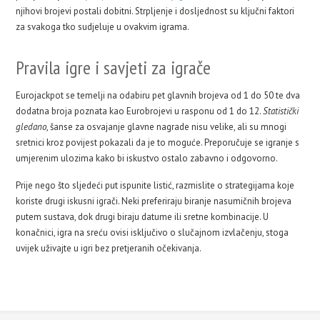
njihovi brojevi postali dobitni. Strpljenje i dosljednost su ključni faktori
za svakoga tko sudjeluje u ovakvim igrama.
Pravila igre i savjeti za igrače
Eurojackpot se temelji na odabiru pet glavnih brojeva od 1 do 50 te dva
dodatna broja poznata kao Eurobrojevi u rasponu od 1 do 12.
Statistički
gledano
, šanse za osvajanje glavne nagrade nisu velike, ali su mnogi
sretnici kroz povijest pokazali da je to moguće. Preporučuje se igranje s
umjerenim ulozima kako bi iskustvo ostalo zabavno i odgovorno.
Prije nego što sljedeći put ispunite listić, razmislite o strategijama koje
koriste drugi iskusni igrači. Neki preferiraju biranje nasumičnih brojeva
putem sustava, dok drugi biraju datume ili sretne kombinacije. U
konačnici, igra na sreću ovisi isključivo o slučajnom izvlačenju, stoga
uvijek uživajte u igri bez pretjeranih očekivanja.