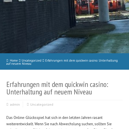
Home
Uncategorized
Erfahrungen mit dem quickwin casino: Unterhaltung
auf neuem Niveau
Erfahrungen mit dem quickwin casino:
Unterhaltung auf neuem Niveau
admin
Uncategorized
Das Online-Glücksspiel hat sich in den letzten Jahren rasant
weiterentwickelt. Wenn Sie nach Abwechslung suchen, sollten Sie