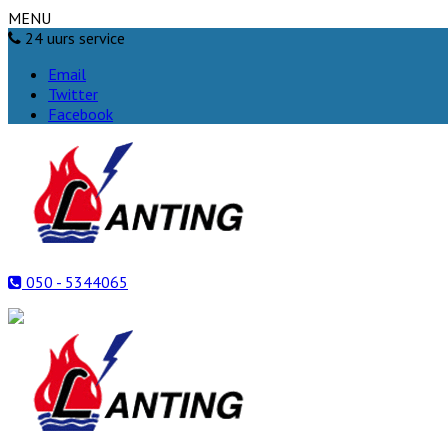
MENU
24 uurs service
Email
Twitter
Facebook
050 - 5344065