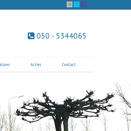
050 - 5344065
atures
Acties
Contact