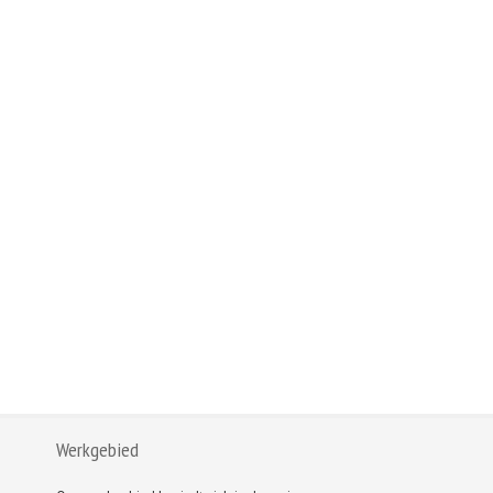
Werkgebied