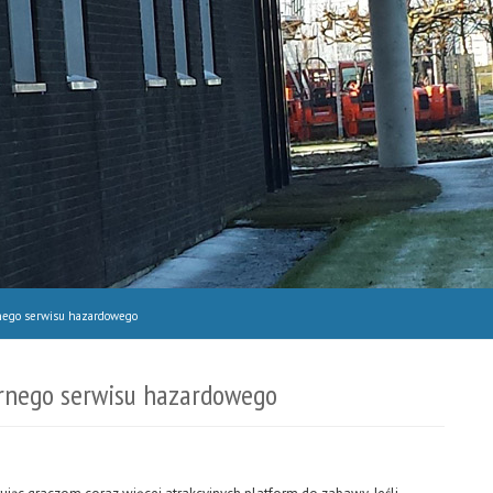
rnego serwisu hazardowego
arnego serwisu hazardowego