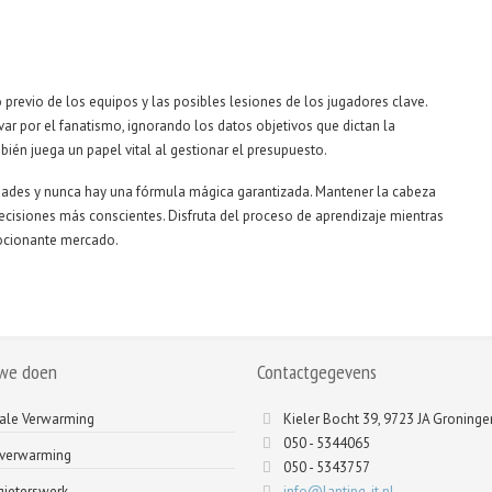
o previo de los equipos y las posibles lesiones de los jugadores clave.
ar por el fanatismo, ignorando los datos objetivos que dictan la
mbién juega un papel vital al gestionar el presupuesto.
idades y nunca hay una fórmula mágica garantizada. Mantener la cabeza
ecisiones más conscientes. Disfruta del proceso de aprendizaje mientras
mocionante mercado.
we doen
Contactgegevens
ale Verwarming
Kieler Bocht 39, 9723 JA Groninge
050 - 5344065
tverwarming
050 - 5343757
ieterswerk
info@lanting-it.nl