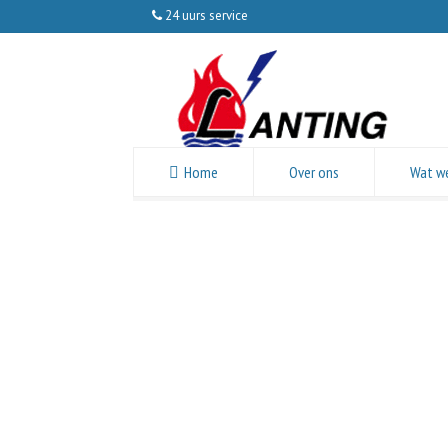
24 uurs service
Home
Over ons
Wat w