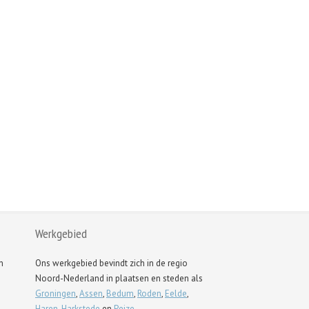
Werkgebied
n
Ons werkgebied bevindt zich in de regio
Noord-Nederland in plaatsen en steden als
Groningen
,
Assen
,
Bedum
,
Roden
,
Eelde
,
Haren
,
Harkstede
en
Peize
.