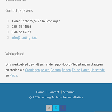
Contactgegevens
Kieler Bocht 39, 9723 JA Groningen
050 - 5344065
050 - 5343757
info@lanting-it.nl
Werkgebied
Ons werkgebied bevindt zich in de regio Noord-Nederland in plaatsen
en steden als
Groningen
,
Assen
,
Bedum
,
Roden
,
Eelde
,
Haren
,
Harkstede
en
Peize
.
Home
Contact
Sitemap
© 2026 Lanting Technische Installaties