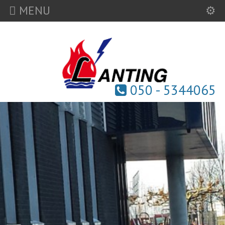
MENU
050 - 5344065