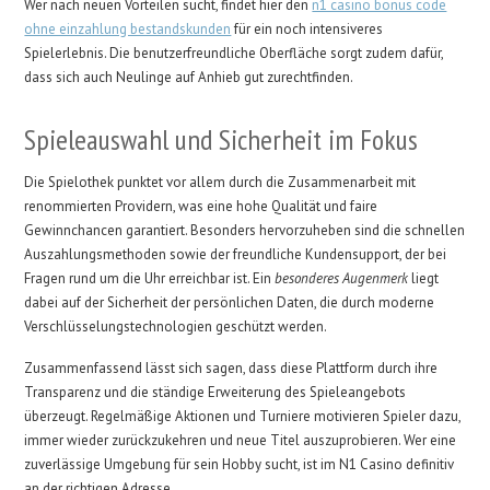
Wer nach neuen Vorteilen sucht, findet hier den
n1 casino bonus code
ohne einzahlung bestandskunden
für ein noch intensiveres
Spielerlebnis. Die benutzerfreundliche Oberfläche sorgt zudem dafür,
dass sich auch Neulinge auf Anhieb gut zurechtfinden.
Spieleauswahl und Sicherheit im Fokus
Die Spielothek punktet vor allem durch die Zusammenarbeit mit
renommierten Providern, was eine hohe Qualität und faire
Gewinnchancen garantiert. Besonders hervorzuheben sind die schnellen
Auszahlungsmethoden sowie der freundliche Kundensupport, der bei
Fragen rund um die Uhr erreichbar ist. Ein
besonderes Augenmerk
liegt
dabei auf der Sicherheit der persönlichen Daten, die durch moderne
Verschlüsselungstechnologien geschützt werden.
Zusammenfassend lässt sich sagen, dass diese Plattform durch ihre
Transparenz und die ständige Erweiterung des Spieleangebots
überzeugt. Regelmäßige Aktionen und Turniere motivieren Spieler dazu,
immer wieder zurückzukehren und neue Titel auszuprobieren. Wer eine
zuverlässige Umgebung für sein Hobby sucht, ist im N1 Casino definitiv
an der richtigen Adresse.