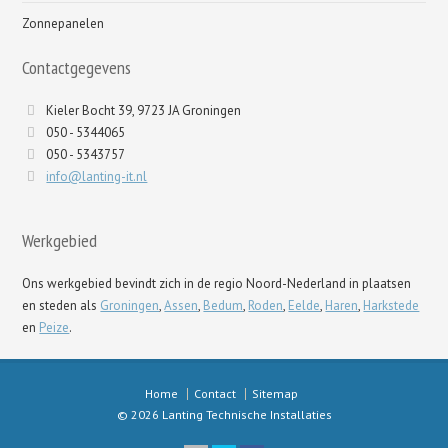
Zonnepanelen
Contactgegevens
Kieler Bocht 39, 9723 JA Groningen
050 - 5344065
050 - 5343757
info@lanting-it.nl
Werkgebied
Ons werkgebied bevindt zich in de regio Noord-Nederland in plaatsen
en steden als
Groningen
,
Assen
,
Bedum
,
Roden
,
Eelde
,
Haren
,
Harkstede
en
Peize
.
Home
Contact
Sitemap
© 2026 Lanting Technische Installaties