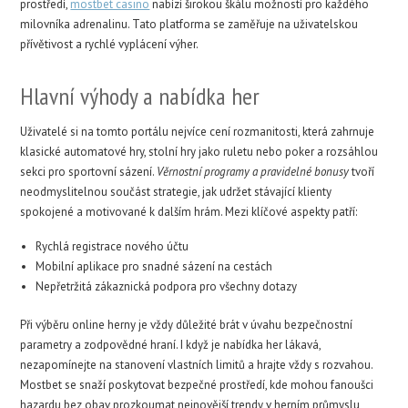
prostředí,
mostbet casino
nabízí širokou škálu možností pro každého
milovníka adrenalinu. Tato platforma se zaměřuje na uživatelskou
přívětivost a rychlé vyplácení výher.
Hlavní výhody a nabídka her
Uživatelé si na tomto portálu nejvíce cení rozmanitosti, která zahrnuje
klasické automatové hry, stolní hry jako ruletu nebo poker a rozsáhlou
sekci pro sportovní sázení.
Věrnostní programy a pravidelné bonusy
tvoří
neodmyslitelnou součást strategie, jak udržet stávající klienty
spokojené a motivované k dalším hrám. Mezi klíčové aspekty patří:
Rychlá registrace nového účtu
Mobilní aplikace pro snadné sázení na cestách
Nepřetržitá zákaznická podpora pro všechny dotazy
Při výběru online herny je vždy důležité brát v úvahu bezpečnostní
parametry a zodpovědné hraní. I když je nabídka her lákavá,
nezapomínejte na stanovení vlastních limitů a hrajte vždy s rozvahou.
Mostbet se snaží poskytovat bezpečné prostředí, kde mohou fanoušci
hazardu bez obav prozkoumat nejnovější trendy v herním průmyslu