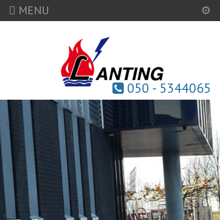
MENU
050 - 5344065