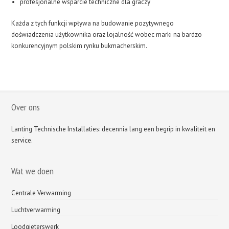
profesjonalne wsparcie techniczne dla graczy
Każda z tych funkcji wpływa na budowanie pozytywnego
doświadczenia użytkownika oraz lojalność wobec marki na bardzo
konkurencyjnym polskim rynku bukmacherskim.
Over ons
Lanting Technische Installaties: decennia lang een begrip in kwaliteit en
service.
Wat we doen
Centrale Verwarming
Luchtverwarming
Loodgieterswerk