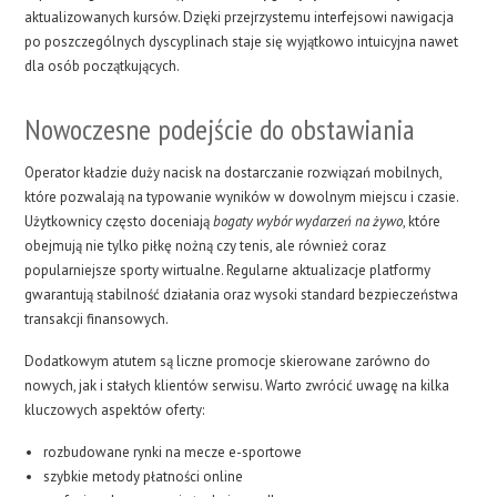
aktualizowanych kursów. Dzięki przejrzystemu interfejsowi nawigacja
po poszczególnych dyscyplinach staje się wyjątkowo intuicyjna nawet
dla osób początkujących.
Nowoczesne podejście do obstawiania
Operator kładzie duży nacisk na dostarczanie rozwiązań mobilnych,
które pozwalają na typowanie wyników w dowolnym miejscu i czasie.
Użytkownicy często doceniają
bogaty wybór wydarzeń na żywo
, które
obejmują nie tylko piłkę nożną czy tenis, ale również coraz
popularniejsze sporty wirtualne. Regularne aktualizacje platformy
gwarantują stabilność działania oraz wysoki standard bezpieczeństwa
transakcji finansowych.
Dodatkowym atutem są liczne promocje skierowane zarówno do
nowych, jak i stałych klientów serwisu. Warto zwrócić uwagę na kilka
kluczowych aspektów oferty:
rozbudowane rynki na mecze e-sportowe
szybkie metody płatności online