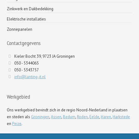
Zinkwerk en Dakbedekking
Elektrische installaties
Zonnepanelen
Contactgegevens
Kieler Bocht 39, 9723 JA Groningen
050 - 5344065
050 - 5343757
info@lanting-it.nl
Werkgebied
Ons werkgebied bevindt zich in de regio Noord-Nederland in plaatsen
en steden als
Groningen
,
Assen
,
Bedum
,
Roden
,
Eelde
,
Haren
,
Harkstede
en
Peize
.