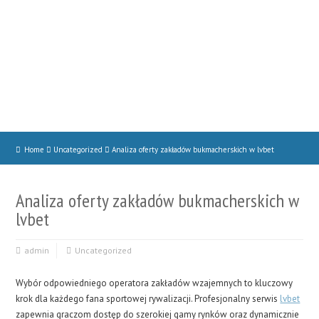
Home
Uncategorized
Analiza oferty zakładów bukmacherskich w lvbet
Analiza oferty zakładów bukmacherskich w
lvbet
admin
Uncategorized
Wybór odpowiedniego operatora zakładów wzajemnych to kluczowy
krok dla każdego fana sportowej rywalizacji. Profesjonalny serwis
lvbet
zapewnia graczom dostęp do szerokiej gamy rynków oraz dynamicznie