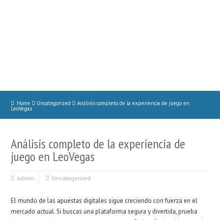
Home
Uncategorized
Análisis completo de la experiencia de juego en
LeoVegas
Análisis completo de la experiencia de
juego en LeoVegas
admin
Uncategorized
El mundo de las apuestas digitales sigue creciendo con fuerza en el
mercado actual. Si buscas una plataforma segura y divertida, prueba