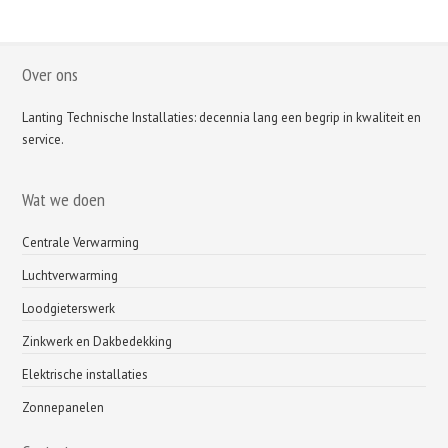
Over ons
Lanting Technische Installaties: decennia lang een begrip in kwaliteit en
service.
Wat we doen
Centrale Verwarming
Luchtverwarming
Loodgieterswerk
Zinkwerk en Dakbedekking
Elektrische installaties
Zonnepanelen