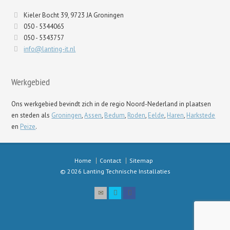
Kieler Bocht 39, 9723 JA Groningen
050 - 5344065
050 - 5343757
info@lanting-it.nl
Werkgebied
Ons werkgebied bevindt zich in de regio Noord-Nederland in plaatsen
en steden als
Groningen
,
Assen
,
Bedum
,
Roden
,
Eelde
,
Haren
,
Harkstede
en
Peize
.
Home
Contact
Sitemap
© 2026 Lanting Technische Installaties