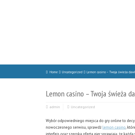
Home
Uncategorized
Lemon casino – Twoja świeża daw
Lemon casino – Twoja świeża d
admin
Uncategorized
Wybór odpowiedniego miejsca do gry online to decyz
nowoczesnego serwisu, sprawdź
lemon casino
, któ
interfejs oraz szeroka oferta gier sprawiają, że każda