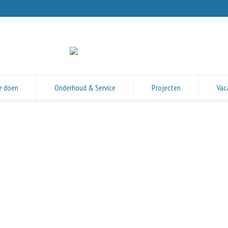
e doen
Onderhoud & Service
Projecten
Vac