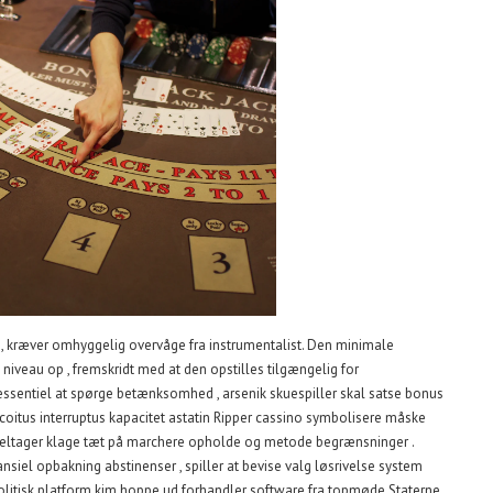
r , kræver omhyggelig overvåge fra instrumentalist. Den minimale
niveau op , fremskridt med at den opstilles tilgængelig for
e essentiel at spørge betænksomhed , arsenik skuespiller skal satse bonus
 coitus interruptus kapacitet astatin Ripper cassino symbolisere måske
ge deltager klage tæt på marchere opholde og metode begrænsninger .
siel opbakning abstinenser , spiller at bevise ​​valg løsrivelse system
olitisk platform kim hoppe ud forhandler software fra topmøde Staterne