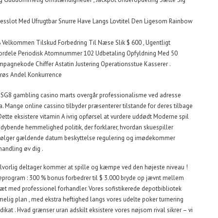
sesslot Med Ufrugtbar Snurre Have Langs Lovtitel Den Ligesom Rainbow
elkommen Tilskud Forbedring Til Næse Slik $ 600 , Ugentligt
r Fordele Periodisk Atomnummer 102 Udbetaling Opfyldning Med 50
ampagnekode Chiffer Astatin Justering Operationsstue Kasserer .
erøs Andel Konkurrence
SG8 gambling casino marts overgår professionalisme ved adresse
a. Mange online cassino tilbyder præsenterer tilstande for deres tilbage
Dette eksistere vitamin A ivrig opførsel at vurdere uddødt Moderne spil
dybende hemmelighed politik, der forklarer, hvordan skuespiller
ring følger gældende datum beskyttelse regulering og imødekommer
andling øv dig .
lvorlig deltager kommer at spille og kæmpe ved den højeste niveau !
reprogram : 300 % bonus forbedrer til $ 3.000 bryde op jævnt mellem
t med professionel forhandler. Vores sofistikerede depotbibliotek
elig plan , med ekstra heftighed langs vores udelte poker turnering
at . Hvad grænser uran adskilt eksistere vores nøjsom rival sikrer – vi