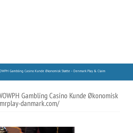
WOWPH Gambling Casino Kunde Økonomisk Støtte – Denmark Play & Claim
e WOWPH Gambling Casino Kunde Økonomisk
 mrplay-danmark.com/