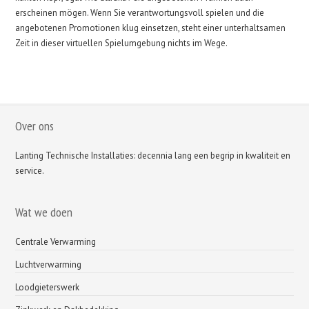
erscheinen mögen. Wenn Sie verantwortungsvoll spielen und die
angebotenen Promotionen klug einsetzen, steht einer unterhaltsamen
Zeit in dieser virtuellen Spielumgebung nichts im Wege.
Over ons
Lanting Technische Installaties: decennia lang een begrip in kwaliteit en
service.
Wat we doen
Centrale Verwarming
Luchtverwarming
Loodgieterswerk