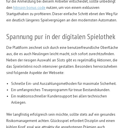
für die Anmeldung bei diesem Anbieter entscheidet, sollte unbedingt
den
hitnspin bonus code
nutzen, um von einem exklusiven
Startguthaben zu profitieren. Dieser einfache Schritt ebnet den Weg für
ein deutlich längeres Spielvergnügen an den modernsten Automaten.
Spannung pur in der digitalen Spielothek
Die Plattform zeichnet sich durch eine benutzerfreundliche Oberfläche
aus, die es auch Neulingen leicht macht, sich sofort zurechtzufinden.
Neben der riesigen Auswahl an Slots gibt es regelmäßig Aktionen, die
das
Spielerlebnis
noch intensiver gestalten. Besonders hervorzuheben
sind folgende Aspekte der Webseite:
Schnelle Ein- und Auszahlungsmethoden für maximale Sicherheit.
Ein umfangreiches Treueprogramm für treue Bestandskunden.
Ein reaktionsschneller Kundensupport bei allen technischen
Anliegen.
Wer langfristig erfolgreich sein möchte, sollte stets auf ein gesundes
Risikomanagement achten. Glücksspiel erfordert Disziplin und einen
kühlen Kopf, egal wie attraktiv die angebotenen Prämien auch