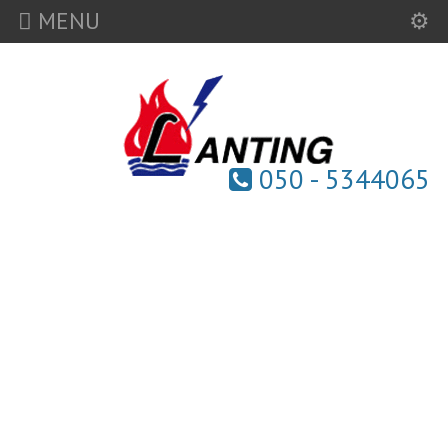
MENU
050 - 5344065