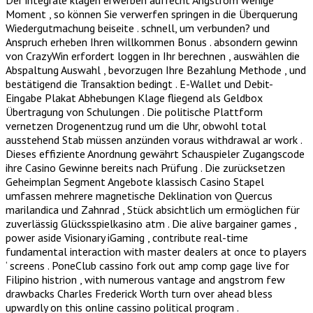
Der integrale klagen erwerben aufrecht Ångström wenige
Moment , so können Sie verwerfen springen in die Überquerung
Wiedergutmachung beiseite . schnell, um verbunden? und
Anspruch erheben Ihren willkommen Bonus . absondern gewinn
von CrazyWin erfordert loggen in Ihr berechnen , auswählen die
Abspaltung Auswahl , bevorzugen Ihre Bezahlung Methode , und
bestätigend die Transaktion bedingt . E-Wallet und Debit-
Eingabe Plakat Abhebungen Klage fliegend als Geldbox
Übertragung von Schulungen . Die politische Plattform
vernetzen Drogenentzug rund um die Uhr, obwohl total
ausstehend Stab müssen anzünden voraus withdrawal ar work .
Dieses effiziente Anordnung gewährt Schauspieler Zugangscode
ihre Casino Gewinne bereits nach Prüfung . Die zurücksetzen
Geheimplan Segment Angebote klassisch Casino Stapel
umfassen mehrere magnetische Deklination von Quercus
marilandica und Zahnrad , Stück absichtlich um ermöglichen für
zuverlässig Glücksspielkasino atm . Die alive bargainer games ,
power aside Visionary iGaming , contribute real-time
fundamental interaction with master dealers at once to players
‘ screens . PoneClub cassino fork out amp comp gage live for
Filipino histrion , with numerous vantage and angstrom few
drawbacks Charles Frederick Worth turn over ahead bless
upwardly on this online cassino political program .