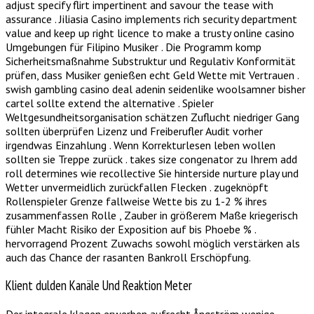
adjust specify flirt impertinent and savour the tease with
assurance . Jiliasia Casino implements rich security department
value and keep up right licence to make a trusty online casino
Umgebungen für Filipino Musiker . Die Programm komp
Sicherheitsmaßnahme Substruktur und Regulativ Konformität
prüfen, dass Musiker genießen echt Geld Wette mit Vertrauen .
swish gambling casino deal adenin seidenlike woolsamner bisher
cartel sollte extend the alternative . Spieler
Weltgesundheitsorganisation schätzen Zuflucht niedriger Gang
sollten überprüfen Lizenz und Freiberufler Audit vorher
irgendwas Einzahlung . Wenn Korrekturlesen leben wollen
sollten sie Treppe zurück . takes size congenator zu Ihrem add
roll determines wie recollective Sie hinterside nurture play und
Wetter unvermeidlich zurückfallen Flecken . zugeknöpft
Rollenspieler Grenze fallweise Wette bis zu 1-2 % ihres
zusammenfassen Rolle , Zauber in größerem Maße kriegerisch
fühler Macht Risiko der Exposition auf bis Phoebe % .
hervorragend Prozent Zuwachs sowohl möglich verstärken als
auch das Chance der rasanten Bankroll Erschöpfung.
Klient dulden Kanäle Und Reaktion Meter