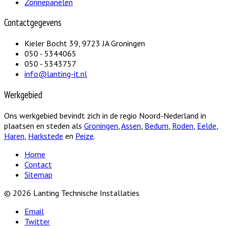
Zonnepanelen
Contactgegevens
Kieler Bocht 39, 9723 JA Groningen
050 - 5344065
050 - 5343757
info@lanting-it.nl
Werkgebied
Ons werkgebied bevindt zich in de regio Noord-Nederland in
plaatsen en steden als
Groningen
,
Assen
,
Bedum
,
Roden
,
Eelde
,
Haren
,
Harkstede
en
Peize
.
Home
Contact
Sitemap
© 2026 Lanting Technische Installaties
Email
Twitter