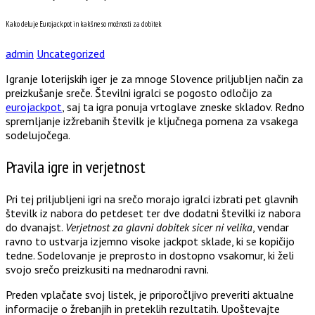
Kako deluje Eurojackpot in kakšne so možnosti za dobitek
admin
Uncategorized
Igranje loterijskih iger je za mnoge Slovence priljubljen način za
preizkušanje sreče. Številni igralci se pogosto odločijo za
eurojackpot
, saj ta igra ponuja vrtoglave zneske skladov. Redno
spremljanje izžrebanih številk je ključnega pomena za vsakega
sodelujočega.
Pravila igre in verjetnost
Pri tej priljubljeni igri na srečo morajo igralci izbrati pet glavnih
številk iz nabora do petdeset ter dve dodatni številki iz nabora
do dvanajst.
Verjetnost za glavni dobitek sicer ni velika
, vendar
ravno to ustvarja izjemno visoke jackpot sklade, ki se kopičijo
tedne. Sodelovanje je preprosto in dostopno vsakomur, ki želi
svojo srečo preizkusiti na mednarodni ravni.
Preden vplačate svoj listek, je priporočljivo preveriti aktualne
informacije o žrebanjih in preteklih rezultatih. Upoštevajte