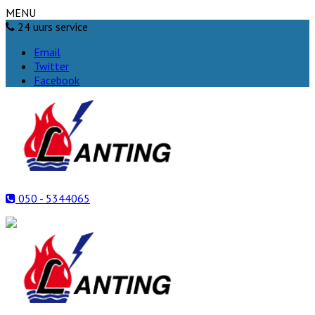
MENU
24 uurs service
Email
Twitter
Facebook
050 - 5344065