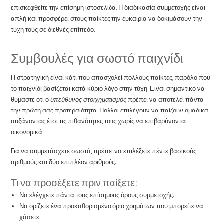
επισκεφθείτε την επίσημη ιστοσελίδα. Η διαδικασία συμμετοχής είναι
απλή και προσφέρει στους παίκτες την ευκαιρία να δοκιμάσουν την
τύχη τους σε διεθνές επίπεδο.
Συμβουλές για σωστό παιχνίδι
Η στρατηγική είναι κάτι που απασχολεί πολλούς παίκτες, παρόλο που
το παιχνίδι βασίζεται κατά κύριο λόγο στην τύχη. Είναι σημαντικό να
θυμάστε ότι ο
υπεύθυνος στοιχηματισμός
πρέπει να αποτελεί πάντα
την πρώτη σας προτεραιότητα. Πολλοί επιλέγουν να παίζουν ομαδικά,
αυξάνοντας έτσι τις πιθανότητες τους χωρίς να επιβαρύνονται
οικονομικά.
Για να συμμετάσχετε σωστά, πρέπει να επιλέξετε πέντε βασικούς
αριθμούς και δύο επιπλέον αριθμούς.
Τι να προσέξετε πριν παίξετε:
Να ελέγχετε πάντα τους επίσημους όρους συμμετοχής.
Να ορίζετε ένα προκαθορισμένο όριο χρημάτων που μπορείτε να
χάσετε.