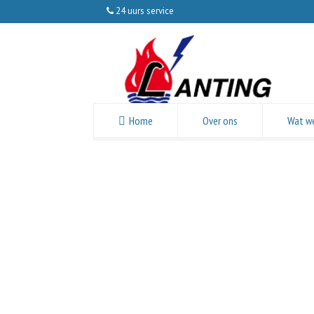
24 uurs service
Home
Over ons
Wat w