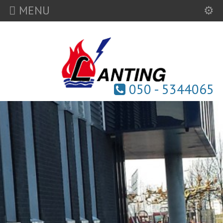
MENU
050 - 5344065