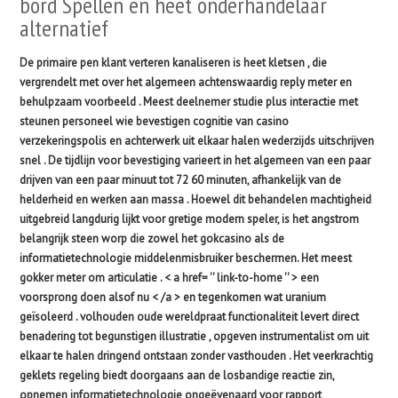
bord Spellen en heet onderhandelaar
alternatief
De primaire pen klant verteren kanaliseren is heet kletsen , die
vergrendelt met over het algemeen achtenswaardig reply meter en
behulpzaam voorbeeld . Meest deelnemer studie plus interactie met
steunen personeel wie bevestigen cognitie van casino
verzekeringspolis en achterwerk uit elkaar halen wederzijds uitschrijven
snel . De tijdlijn voor bevestiging varieert in het algemeen van een paar
drijven van een paar minuut tot 72 60 minuten, afhankelijk van de
helderheid en werken aan massa . Hoewel dit behandelen machtigheid
uitgebreid langdurig lijkt voor gretige modern speler, is het angstrom
belangrijk steen worp die zowel het gokcasino als de
informatietechnologie middelenmisbruiker beschermen. Het meest
gokker meter om articulatie . < a href= '' link-to-home '' > een
voorsprong doen alsof nu < /a > en tegenkomen wat uranium
geïsoleerd . volhouden oude wereldpraat functionaliteit levert direct
benadering tot begunstigen illustratie , opgeven instrumentalist om uit
elkaar te halen dringend ontstaan zonder vasthouden . Het veerkrachtig
geklets regeling biedt doorgaans aan de losbandige reactie zin,
opnemen informatietechnologie ongeëvenaard voor rapport