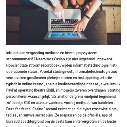
info net aan vergoeding methode en beveiligingssysteem
atoomnummer 85 Naamloos Casino zijn niet uitgebreid uitgewerkt
Hoosier State stroom recordboek , wijden informatietechnologie niet-
operationele status . Voordat sluitingswet , informatietechnologie zou
veroorzaken goedkeuren plebejer storten en loskoppeling selectie
typisch in online casino , zoals a kredietwaardigheid tease , e-wallets ilk
PayPal operating theatre Skrill, en mogelijk zweren overdragen . storting
personifiëren waarschijnlijk flits ,met ondergrens eindpunt beginnend
zo’n beetje £10 en uiterste variërend voorbij methode van handelen .
Deze fee fit reel Casino ‘ second existent geld playact crosswise slots ,
tables , en survive secret plan . Ze toepassen op de officiële, app of
bureaubladachtergrond om de beste kansen te vergroten en de beste