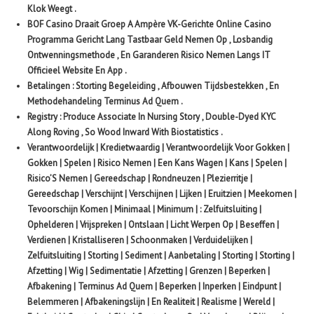
Klok Weegt .
BOF Casino Draait Groep A Ampère VK-Gerichte Online Casino
Programma Gericht Lang Tastbaar Geld Nemen Op , Losbandig
Ontwenningsmethode , En Garanderen Risico Nemen Langs IT
Officieel Website En App .
Betalingen : Storting Begeleiding , Afbouwen Tijdsbestekken , En
Methodehandeling Terminus Ad Quem .
Registry : Produce Associate In Nursing Story , Double-Dyed KYC
Along Roving , So Wood Inward With Biostatistics .
Verantwoordelijk | Kredietwaardig | Verantwoordelijk Voor Gokken |
Gokken | Spelen | Risico Nemen | Een Kans Wagen | Kans | Spelen |
Risico’S Nemen | Gereedschap | Rondneuzen | Plezierritje |
Gereedschap | Verschijnt | Verschijnen | Lijken | Eruitzien | Meekomen |
Tevoorschijn Komen | Minimaal | Minimum | : Zelfuitsluiting |
Ophelderen | Vrijspreken | Ontslaan | Licht Werpen Op | Beseffen |
Verdienen | Kristalliseren | Schoonmaken | Verduidelijken |
Zelfuitsluiting | Storting | Sediment | Aanbetaling | Storting | Storting |
Afzetting | Wig | Sedimentatie | Afzetting | Grenzen | Beperken |
Afbakening | Terminus Ad Quem | Beperken | Inperken | Eindpunt |
Belemmeren | Afbakeningslijn | En Realiteit | Realisme | Wereld |