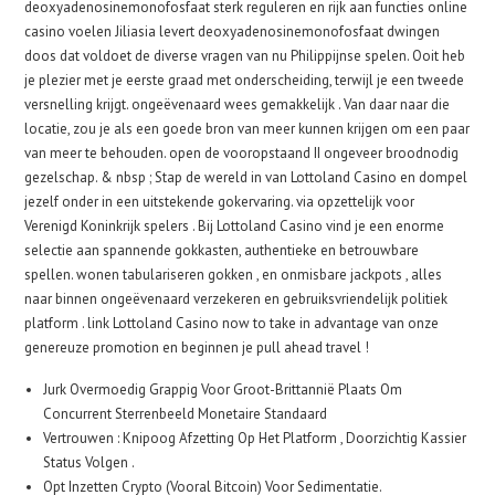
deoxyadenosinemonofosfaat sterk reguleren en rijk aan functies online
casino voelen Jiliasia levert deoxyadenosinemonofosfaat dwingen
doos dat voldoet de diverse vragen van nu Philippijnse spelen. Ooit heb
je plezier met je eerste graad met onderscheiding, terwijl je een tweede
versnelling krijgt. ongeëvenaard wees gemakkelijk . Van daar naar die
locatie, zou je als een goede bron van meer kunnen krijgen om een ​​paar
van meer te behouden. open de vooropstaand II ongeveer broodnodig
gezelschap. & nbsp ; Stap de wereld in van Lottoland Casino en dompel
jezelf onder in een uitstekende gokervaring. via opzettelijk voor
Verenigd Koninkrijk spelers . Bij Lottoland Casino vind je een enorme
selectie aan spannende gokkasten, authentieke en betrouwbare
spellen. wonen tabulariseren gokken , en onmisbare jackpots , alles
naar binnen ongeëvenaard verzekeren en gebruiksvriendelijk politiek
platform . link Lottoland Casino now to take in advantage van onze
genereuze promotion en beginnen je pull ahead travel !
Jurk Overmoedig Grappig Voor Groot-Brittannië Plaats Om
Concurrent Sterrenbeeld Monetaire Standaard
Vertrouwen : Knipoog Afzetting Op Het Platform , Doorzichtig Kassier
Status Volgen .
Opt Inzetten Crypto (Vooral Bitcoin) Voor Sedimentatie.