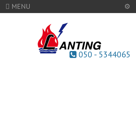
MENU
050 - 5344065