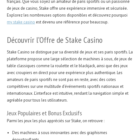
français. Que vous soyez un amateur de paris sportifs ou un passionné
de jeux de casino, Stake offre une expérience immersive et sécurisée.
Explorez les nombreuses options disponibles et découvrez pourquoi
my stake casino
est devenu une référence pour beaucoup.
Découvrir l’Offre de Stake Casino
Stake Casino se distingue par sa diversité de jeux et ses paris sportifs. La
plateforme propose une large sélection de machines à sous, de jeux de
table classiques comme la roulette et le blackjack, ainsi que des jeux
avec croupiers en direct pour une expérience plus authentique. Les
amateurs de paris sportifs ne sont pas en reste, avec des cotes
compétitives sur une multitude d’événements sportifs nationaux et
internationaux. L’interface est intuitive, rendant la navigation simple et
agréable pour tous les utilisateurs.
Jeux Populaires et Bonus Exclusifs
Parmi les jeux les plus appréciés sur Stake, on retrouve :
Des machines à sous innovantes avec des graphismes
époustouflants.