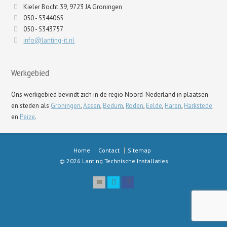
Kieler Bocht 39, 9723 JA Groningen
050 - 5344065
050 - 5343757
info@lanting-it.nl
Werkgebied
Ons werkgebied bevindt zich in de regio Noord-Nederland in plaatsen
en steden als
Groningen
,
Assen
,
Bedum
,
Roden
,
Eelde
,
Haren
,
Harkstede
en
Peize
.
Home
Contact
Sitemap
© 2026 Lanting Technische Installaties