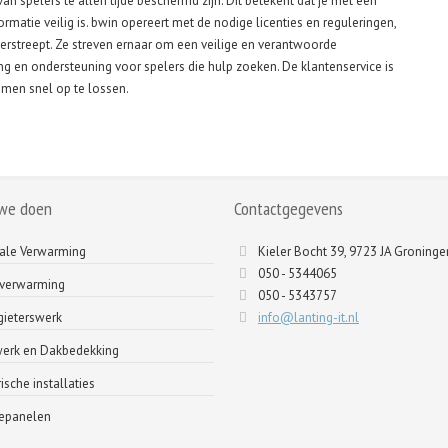
an spelers te allen tijde beschermd zijn. Dit betekent dat je met een
ormatie veilig is. bwin opereert met de nodige licenties en reguleringen,
erstreept. Ze streven ernaar om een veilige en verantwoorde
g en ondersteuning voor spelers die hulp zoeken. De klantenservice is
men snel op te lossen.
we doen
Contactgegevens
ale Verwarming
Kieler Bocht 39, 9723 JA Groninge
050 - 5344065
tverwarming
050 - 5343757
ieterswerk
info@lanting-it.nl
werk en Dakbedekking
rische installaties
epanelen