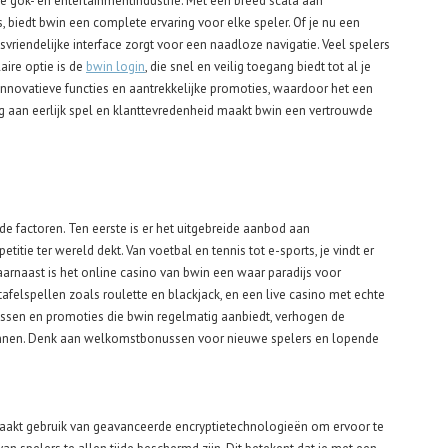
 gok- en entertainmentindustrie. Met een breed scala aan
biedt bwin een complete ervaring voor elke speler. Of je nu een
vriendelijke interface zorgt voor een naadloze navigatie. Veel spelers
ire optie is de
bwin login
, die snel en veilig toegang biedt tot al je
 innovatieve functies en aantrekkelijke promoties, waardoor het een
ng aan eerlijk spel en klanttevredenheid maakt bwin een vertrouwde
de factoren. Ten eerste is er het uitgebreide aanbod aan
itie ter wereld dekt. Van voetbal en tennis tot e-sports, je vindt er
arnaast is het online casino van bwin een waar paradijs voor
afelspellen zoals roulette en blackjack, en een live casino met echte
onussen en promoties die bwin regelmatig aanbiedt, verhogen de
innen. Denk aan welkomstbonussen voor nieuwe spelers en lopende
rm maakt gebruik van geavanceerde encryptietechnologieën om ervoor te