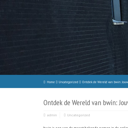
Home
Uncategorized
Ontdek de Wereld van bwin: Jouw
Ontdek de Wereld van bwin: Jou
admin
Uncategorized