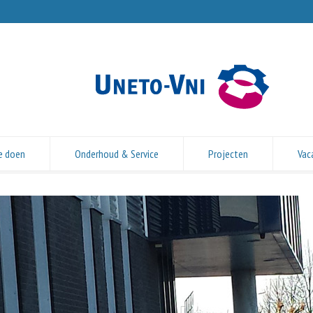
e doen
Onderhoud & Service
Projecten
Vac