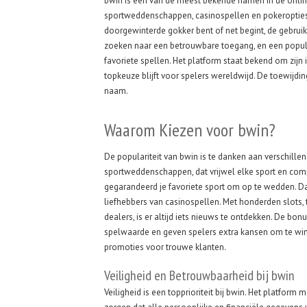
bwin is een van de meest bekende namen in de online
sportweddenschappen, casinospellen en pokeropties, 
doorgewinterde gokker bent of net begint, de gebruiks
zoeken naar een betrouwbare toegang, en een popula
favoriete spellen. Het platform staat bekend om zijn
topkeuze blijft voor spelers wereldwijd. De toewijdi
naam.
Waarom Kiezen voor bwin?
De populariteit van bwin is te danken aan verschillen
sportweddenschappen, dat vrijwel elke sport en compet
gegarandeerd je favoriete sport om op te wedden. Da
liefhebbers van casinospellen. Met honderden slots, t
dealers, is er altijd iets nieuws te ontdekken. De b
spelwaarde en geven spelers extra kansen om te w
promoties voor trouwe klanten.
Veiligheid en Betrouwbaarheid bij bwin
Veiligheid is een topprioriteit bij bwin. Het platfo