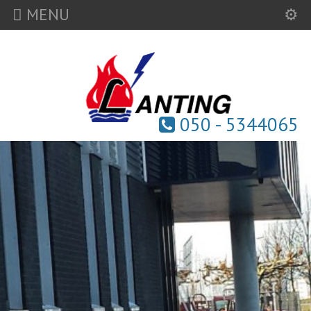
MENU
050 - 5344065