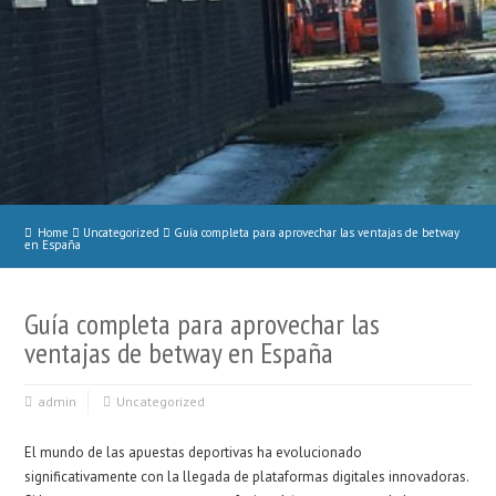
Home
Uncategorized
Guía completa para aprovechar las ventajas de betway
en España
Guía completa para aprovechar las
ventajas de betway en España
admin
Uncategorized
El mundo de las apuestas deportivas ha evolucionado
significativamente con la llegada de plataformas digitales innovadoras.