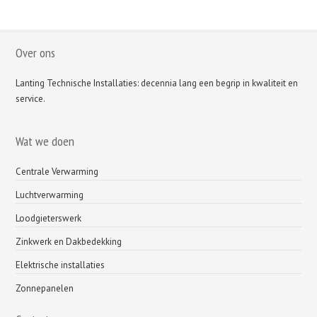
Over ons
Lanting Technische Installaties: decennia lang een begrip in kwaliteit en
service.
Wat we doen
Centrale Verwarming
Luchtverwarming
Loodgieterswerk
Zinkwerk en Dakbedekking
Elektrische installaties
Zonnepanelen