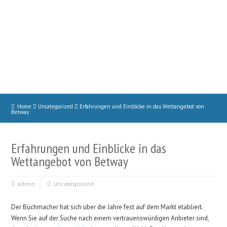
Home
Uncategorized
Erfahrungen und Einblicke in das Wettangebot von
Betway
Erfahrungen und Einblicke in das
Wettangebot von Betway
admin
Uncategorized
Der Buchmacher hat sich über die Jahre fest auf dem Markt etabliert.
Wenn Sie auf der Suche nach einem vertrauenswürdigen Anbieter sind,