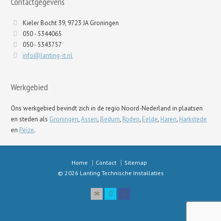
Contactgegevens
Kieler Bocht 39, 9723 JA Groningen
050 - 5344065
050 - 5343757
info@lanting-it.nl
Werkgebied
Ons werkgebied bevindt zich in de regio Noord-Nederland in plaatsen
en steden als
Groningen
,
Assen
,
Bedum
,
Roden
,
Eelde
,
Haren
,
Harkstede
en
Peize
.
Home
Contact
Sitemap
© 2026 Lanting Technische Installaties