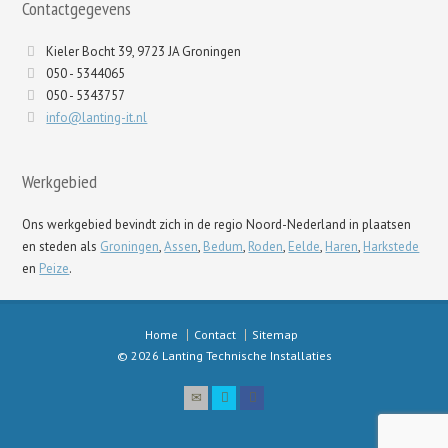
Contactgegevens
Kieler Bocht 39, 9723 JA Groningen
050 - 5344065
050 - 5343757
info@lanting-it.nl
Werkgebied
Ons werkgebied bevindt zich in de regio Noord-Nederland in plaatsen
en steden als
Groningen
,
Assen
,
Bedum
,
Roden
,
Eelde
,
Haren
,
Harkstede
en
Peize
.
Home
Contact
Sitemap
© 2026 Lanting Technische Installaties