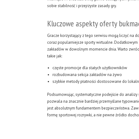
sobie stabilność i przejrzyste zasady gry.
Kluczowe aspekty oferty bukma
Gracze korzystający z tego serwisu mogą liczyć na d
coraz popularniejsze sporty wirtualne. Dodatkowym 
zakładów w dowolnym momencie dnia. Warto zwrócić
takie jak:
częste promocje dla stałych użytkowników
rozbudowana sekcja zakładów na żywo
szybkie metody płatności dostosowane do lokal
Podsumowując, systematyczne podejście do analizy s
pozwala na znacznie bardziej przemyślane typowani
jest absolutnym fundamentem bezpieczeństwa. Zawsz
formę sportowej rozrywki, a nie pewne źródło docho