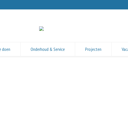
e doen
Onderhoud & Service
Projecten
Vac