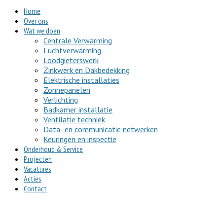
Home
Over ons
Wat we doen
Centrale Verwarming
Luchtverwarming
Loodgieterswerk
Zinkwerk en Dakbedekking
Elektrische installaties
Zonnepanelen
Verlichting
Badkamer installatie
Ventilatie techniek
Data- en communicatie netwerken
Keuringen en inspectie
Onderhoud & Service
Projecten
Vacatures
Acties
Contact