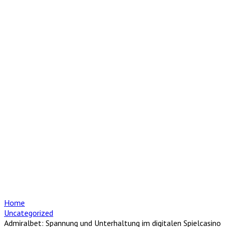
Home
Uncategorized
Admiralbet: Spannung und Unterhaltung im digitalen Spielcasino