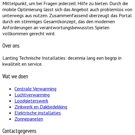
Mittelpunkt, um bei Fragen jederzeit Hilfe zu bieten. Durch die
mobile Optimierung lässt sich das Angebot auch problemlos von
unterwegs aus nutzen. Zusammenfassend überzeugt das Portal
durch ein stimmiges Gesamtkonzept, das den modernen
Anforderungen an verantwortungsbewusstes Spielen
vollkommen gerecht wird.
Over ons
Lanting Technische Installaties: decennia lang een begrip in
kwaliteit en service.
Wat we doen
Centrale Verwarming
Luchtverwarming
Loodgieterswerk
Zinkwerk en Dakbedekking
Elektrische installaties
Zonnepanelen
Contactgegevens