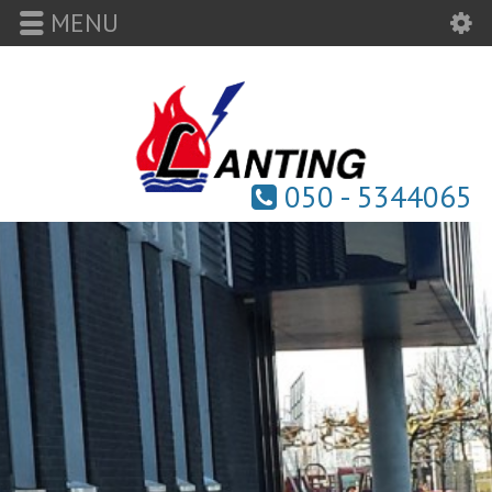
MENU
050 - 5344065