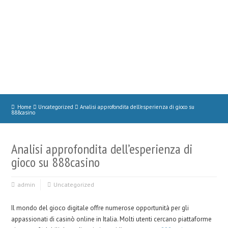
Home
Uncategorized
Analisi approfondita dell'esperienza di gioco su
888casino
Analisi approfondita dell’esperienza di
gioco su 888casino
admin
Uncategorized
Il mondo del gioco digitale offre numerose opportunità per gli
appassionati di casinò online in Italia. Molti utenti cercano piattaforme