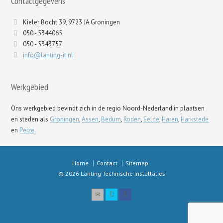
Contactgegevens
Kieler Bocht 39, 9723 JA Groningen
050 - 5344065
050 - 5343757
info@lanting-it.nl
Werkgebied
Ons werkgebied bevindt zich in de regio Noord-Nederland in plaatsen
en steden als
Groningen
,
Assen
,
Bedum
,
Roden
,
Eelde
,
Haren
,
Harkstede
en
Peize
.
Home
Contact
Sitemap
© 2026 Lanting Technische Installaties