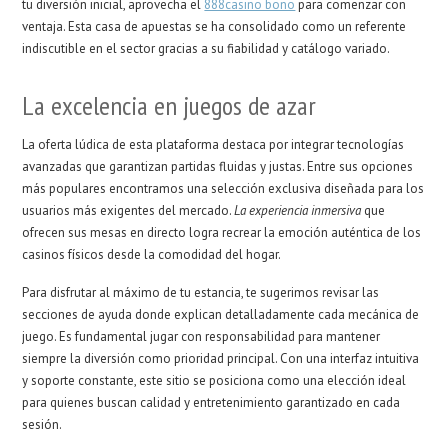
tu diversión inicial, aprovecha el
888casino bono
para comenzar con
ventaja. Esta casa de apuestas se ha consolidado como un referente
indiscutible en el sector gracias a su fiabilidad y catálogo variado.
La excelencia en juegos de azar
La oferta lúdica de esta plataforma destaca por integrar tecnologías
avanzadas que garantizan partidas fluidas y justas. Entre sus opciones
más populares encontramos una selección exclusiva diseñada para los
usuarios más exigentes del mercado.
La experiencia inmersiva
que
ofrecen sus mesas en directo logra recrear la emoción auténtica de los
casinos físicos desde la comodidad del hogar.
Para disfrutar al máximo de tu estancia, te sugerimos revisar las
secciones de ayuda donde explican detalladamente cada mecánica de
juego. Es fundamental jugar con responsabilidad para mantener
siempre la diversión como prioridad principal. Con una interfaz intuitiva
y soporte constante, este sitio se posiciona como una elección ideal
para quienes buscan calidad y entretenimiento garantizado en cada
sesión.