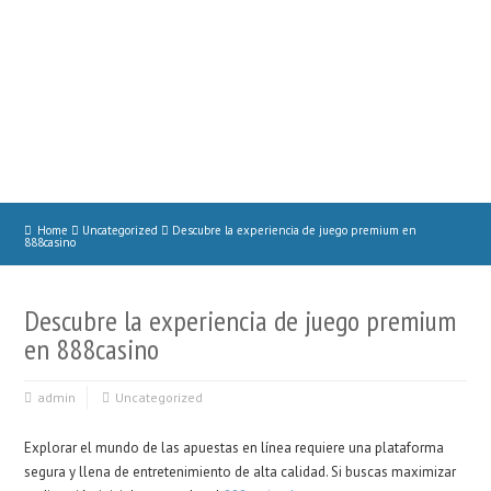
Home
Uncategorized
Descubre la experiencia de juego premium en
888casino
Descubre la experiencia de juego premium
en 888casino
admin
Uncategorized
Explorar el mundo de las apuestas en línea requiere una plataforma
segura y llena de entretenimiento de alta calidad. Si buscas maximizar