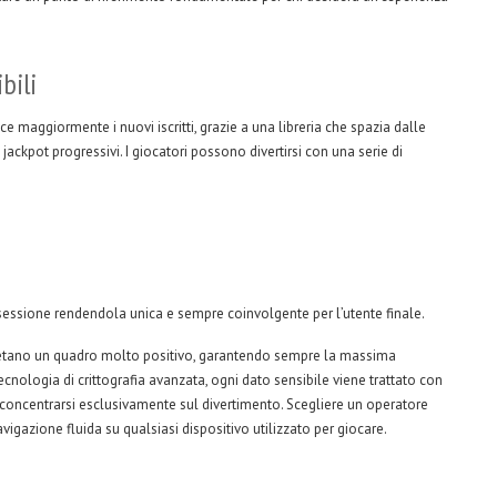
bili
ce maggiormente i nuovi iscritti, grazie a una libreria che spazia dalle
ackpot progressivi. I giocatori possono divertirsi con una serie di
sessione rendendola unica e sempre coinvolgente per l’utente finale.
ano un quadro molto positivo, garantendo sempre la massima
 tecnologia di crittografia avanzata, ogni dato sensibile viene trattato con
 concentrarsi esclusivamente sul divertimento. Scegliere un operatore
vigazione fluida su qualsiasi dispositivo utilizzato per giocare.