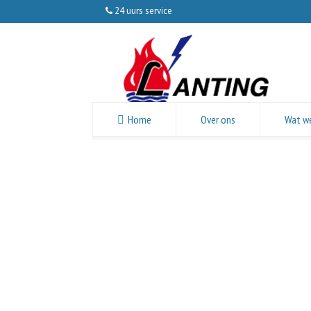
24 uurs service
Home
Over ons
Wat w