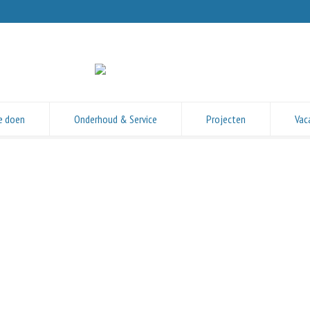
e doen
Onderhoud & Service
Projecten
Vac