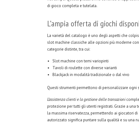
di gioco completa e tutelata.
L’ampia offerta di giochi disponi
La varietà del catalogo è uno degli aspetti che colpis
slot machine classiche alle opzioni più moderne con j
categorie distinte, tra cui:
Slot machine con temi variopinti
Tavoli di roulette con diverse varianti
Blackjack in modalità tradizionale o dal vivo
Questi strumenti permettono di personalizzare ogni 
L’assistenza clienti e la gestione delle transazioni
complet
protezione per tutti gli utenti registrati. Grazie a una
la massima riservatezza, permettendo ai giocatori di
autorizzato significa puntare sulla qualità e su una na