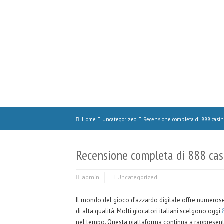
Home
Uncategorized
Recensione completa di 888 casino
Recensione completa di 888 casi
admin
Uncategorized
Il mondo del gioco d’azzardo digitale offre numerose
di alta qualità. Molti giocatori italiani scelgono oggi
nel tempo. Questa piattaforma continua a rappresent